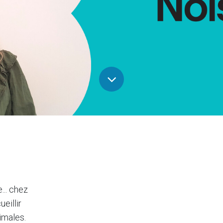
... chez
eillir
timales.