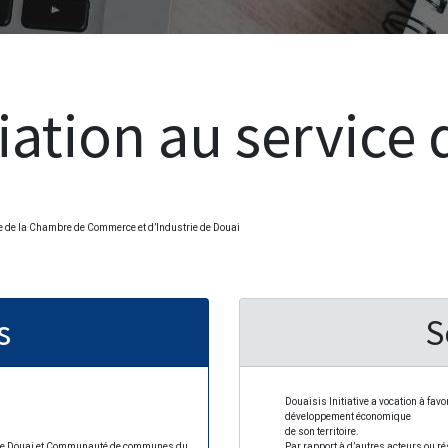
ation au service 
ive de la Chambre de Commerce et d’Industrie de Douai
s
S
Douaisis Initiative
a vocation à favor
développement économique
de son territoire.
o de Douai et Communauté de communes du
Par rapport à d’autres acteurs ou r