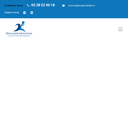
03 28 52 90 18
Contactez-nous
contact@douaisis-initiative.fr
Suivez-nous
Les étapes de
votre parcours
avec Douaisis